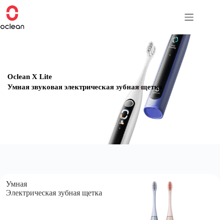
Перейти
к
содержимому
Oclean Airpump™ A10
Точная чистка межзубных промежутков в ладони
Умная
Электрическая зубная щетка