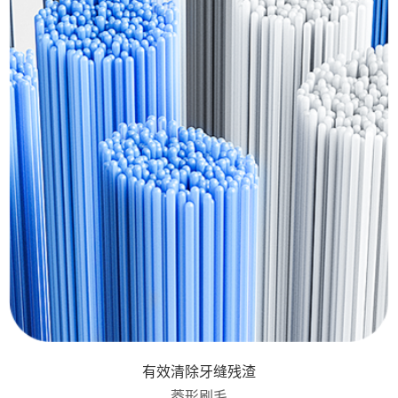
有效清除牙缝残渣
菱形刷毛